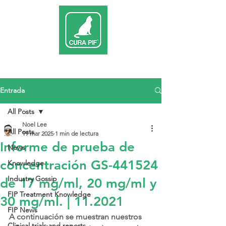
Entrada
All Posts
Noel Lee
All Posts
19 mar 2025
1 min de lectura
Informe de prueba de
News
concentración GS-441524
Knowledge
Industry Gossip
de 17 mg/ml, 20 mg/ml y
FIP Treatment Knowledge
30 mg/ml. | 11.2021
FIP News
A continuación se muestran nuestros 
Clinical trials and reports