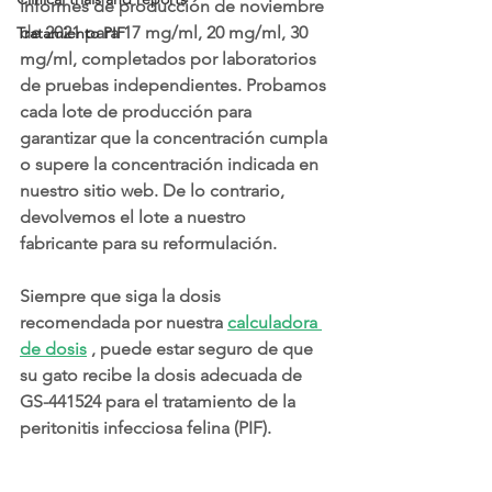
informes de producción de noviembre 
de 2021 para 17 mg/ml, 20 mg/ml, 30 
Tratamiento PIF
mg/ml, completados por laboratorios 
de pruebas independientes. Probamos 
cada lote de producción para 
garantizar que la concentración cumpla 
o supere la concentración indicada en 
nuestro sitio web. De lo contrario, 
devolvemos el lote a nuestro 
fabricante para su reformulación.
Siempre que siga la dosis 
recomendada por nuestra 
calculadora 
de dosis
 , puede estar seguro de que 
su gato recibe la dosis adecuada de 
GS-441524 para el tratamiento de la 
peritonitis infecciosa felina (PIF).