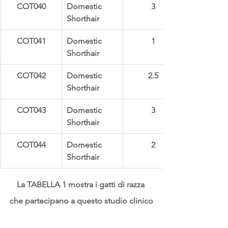
COT040
Domestic 
3
Shorthair
COT041
Domestic 
1
Shorthair
COT042
Domestic 
2.5
Shorthair
COT043
Domestic 
3
Shorthair
COT044
Domestic 
2
Shorthair
La TABELLA 1
 mostra i gatti di razza 
che partecipano a questo studio clinico