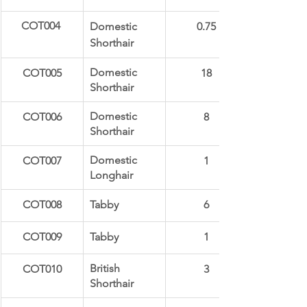
COT004 
Domestic 
0.75
Shorthair
Domestic 
COT005
18
Shorthair
Domestic 
​COT006
8
Shorthair
Domestic 
COT007
1
Longhair
​COT008
Tabby
6
COT009
​Tabby
1
British 
COT010
3
Shorthair