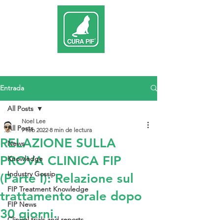
Entrada
All Posts
Noel Lee
All Posts
7 feb 2022
8 min de lectura
RELAZIONE SULLA
News
PROVA CLINICA FIP
Knowledge
Industry Gossip
(Parte I): Relazione sul
FIP Treatment Knowledge
trattamento orale dopo
FIP News
30 giorni.
Clinical trials and reports