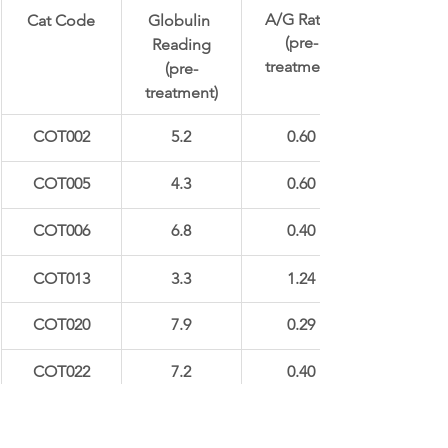
A/G Ratio 
​Cat Code
Globulin 
(pre-
Reading
treatment)
(pre-
treatment)
COT002
5.2
0.60
COT005
4.3
0.60
COT006
6.8
0.40
COT013
3.3
​1.24
COT020
7.9
0.29
COT022
7.2
0.40
COT024
5.1
0.50