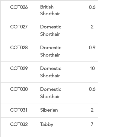
British 
COT026
0.6
Shorthair
COT027
Domestic 
2
Shorthair
COT028
Domestic 
0.9
Shorthair
COT029
Domestic 
10
Shorthair
COT030
Domestic 
0.6
Shorthair
COT031
Siberian
2
COT032
Tabby
7