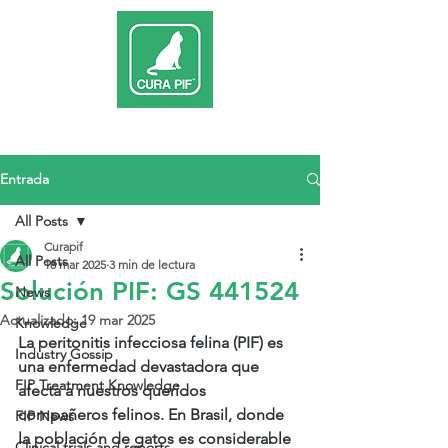
Entrada
All Posts
Curapif
All Posts
18 mar 2025
3 min de lectura
Solución PIF: GS 441524
News
Actualizado:
19 mar 2025
Knowledge
La peritonitis infecciosa felina (PIF) es 
Industry Gossip
una enfermedad devastadora que 
FIP Treatment Knowledge
afecta a nuestros queridos 
compañeros felinos. En Brasil, donde 
FIP News
la población de gatos es considerable 
Clinical trials and reports