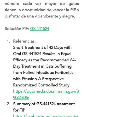
número cada vez mayor de gatos 
tienen la oportunidad de vencer la PIF y 
disfrutar de una vida vibrante y alegre.
Solución PIF: 
GS 441524
Referencias: 
Short Treatment of 42 Days with 
Oral GS-441524 Results in Equal 
Efficacy as the Recommended 84-
Day Treatment in Cats Suffering 
from Feline Infectious Peritonitis 
with Effusion-A Prospective 
Randomized Controlled Study 
https://pubmed.ncbi.nlm.nih.gov/3
9066306/
Summary of GS-441524 treatment 
for FIP 
https://ccah.vetmed.ucdavis.edu/si