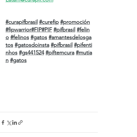
#curapifbrasil
#curefip
#promoción
#fipwarrior
#FIP
#PIF
#pifbrasil
#felin
o
#felinos
#gatos
#amantesdelosga
tos
#gatosdoinsta
#pifbrasil
#pifenti
nhos
#gs441524
#piftemcura
#mutia
n
#gatos