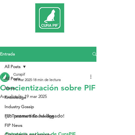
Entrada
All Posts
Curapif
All Posts
18 mar 2025
18 min de lectura
Concientización sobre PIF
News
Actualizado:
19 mar 2025
Knowledge
Industry Gossip
¡Lo prometido ha llegado!
FIP Treatment Knowledge
FIP News
Entrevista exclusiva de CuraPIF
Clinical trials and reports