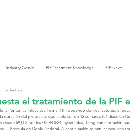
ia PIF
Terapia FCV
Terapia FHV
Inf
Industry Gossip
FIP Treatment Knowledge
FIP News
in de lectura
esta el tratamiento de la PIF 
e la Peritonitis Infecciosa Felina (PIF) depende de tres factores: el peso
la duración del protocolo, que suele ser de 12 semanas (84 días). En Cu
 desde 59,00$ por los GS-441524 Inyectables, 15mg concentración hasta
s — Fórmula de Doble Antiviral. A continuación te explicamos, con tota