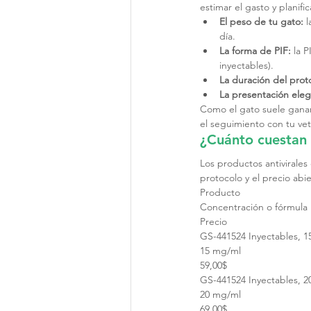
estimar el gasto y planifi
El peso de tu gato:
 
día.
La forma de PIF:
 la 
inyectables).
La duración del prot
La presentación eleg
Como el gato suele ganar
el seguimiento con tu vet
¿Cuánto cuestan 
Los productos antivirales 
protocolo y el precio abi
Producto
Concentración o fórmula
Precio
GS-441524 Inyectables, 
15 mg/ml
59,00$
GS-441524 Inyectables, 
20 mg/ml
69,00$