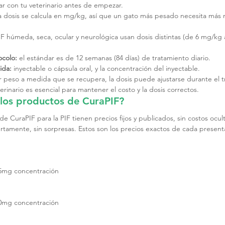
car con tu veterinario antes de empezar.
la dosis se calcula en mg/kg, así que un gato más pesado necesita má
PIF húmeda, seca, ocular y neurológica usan dosis distintas (de 6 mg/kg
ocolo:
 el estándar es de 12 semanas (84 días) de tratamiento diario.
ida:
 inyectable o cápsula oral, y la concentración del inyectable.
 peso a medida que se recupera, la dosis puede ajustarse durante el t
erinario es esencial para mantener el costo y la dosis correctos.
los productos de CuraPIF?
de CuraPIF para la PIF tienen precios fijos y publicados, sin costos ocul
ertamente, sin sorpresas. Estos son los precios exactos de cada present
15mg concentración
20mg concentración