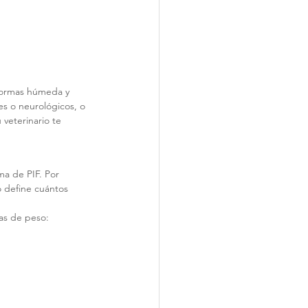
 formas húmeda y 
s o neurológicos, o 
veterinario te 
ma de PIF. Por 
 define cuántos 
as de peso: