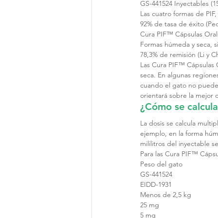
GS-441524 Inyectables (15
Las cuatro formas de PIF, 
92% de tasa de éxito (Pe
Cura PIF™ Cápsulas Oral
Formas húmeda y seca, si
78,3% de remisión (Li y C
Las Cura PIF™ Cápsulas O
seca. En algunas regione
cuando el gato no puede c
orientará sobre la mejor 
¿Cómo se calcula
La dosis se calcula multi
ejemplo, en la forma húm
mililitros del inyectable
Para las Cura PIF™ Cápsu
Peso del gato
GS-441524
EIDD-1931
Menos de 2,5 kg
25 mg
5 mg