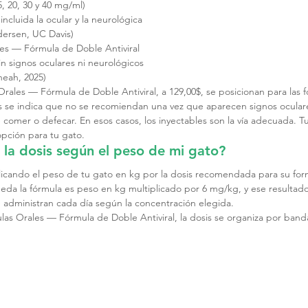
, 20, 30 y 40 mg/ml)
incluida la ocular y la neurológica
dersen, UC Davis)
es — Fórmula de Doble Antiviral
n signos oculares ni neurológicos
heah, 2025)
rales — Fórmula de Doble Antiviral, a 129,00$, se posicionan para las
s se indica que no se recomiendan una vez que aparecen signos oculare
omer o defecar. En esos casos, los inyectables son la vía adecuada. Tu 
opción para tu gato.
 la dosis según el peso de mi gato?
plicando el peso de tu gato en kg por la dosis recomendada para su for
eda la fórmula es peso en kg multiplicado por 6 mg/kg, y ese resultado
 se administran cada día según la concentración elegida.
las Orales — Fórmula de Doble Antiviral, la dosis se organiza por band