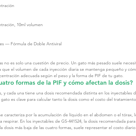
ntración
ntración, 10ml volumen
es — Fórmula de Doble Antiviral
jas no es solo una cuestión de precio. Un gato más pesado suele necesi
 que el volumen de cada inyección diaria se mantenga pequeño y cómo
ncentración adecuada según el peso y la forma de PIF de tu gato.
uatro formas de la PIF y cómo afectan la dosis?
s, y cada una tiene una dosis recomendada distinta en los inyectables 
gato es clave para calcular tanto la dosis como el costo del tratamiento
e caracteriza por la acumulación de líquido en el abdomen o el tórax, 
ra respirar. En los inyectables de GS-441524, la dosis recomendada par
la dosis más baja de las cuatro formas, suele representar el costo diari