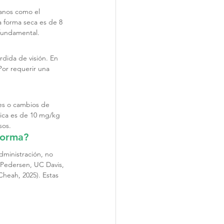
ganos como el 
a forma seca es de 8 
 fundamental.
rdida de visión. En 
Por requerir una 
nes o cambios de 
ica es de 10 mg/kg 
sos.
 forma?
dministración, no 
(Pedersen, UC Davis, 
Cheah, 2025). Estas 