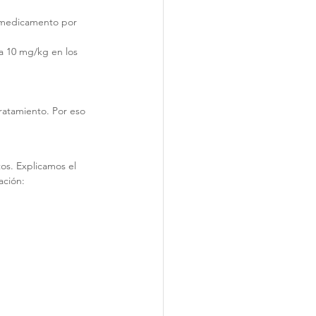
s medicamento por 
 a 10 mg/kg en los 
ratamiento. Por eso 
tos. Explicamos el 
ación: