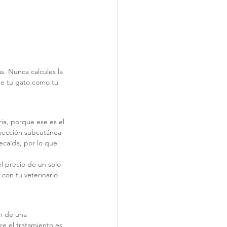
s. Nunca calcules la 
 de tu gato como tu 
ia, porque ese es el 
inyección subcutánea 
ecaída, por lo que 
el precio de un solo 
con tu veterinario 
ón de una 
re el tratamiento es 