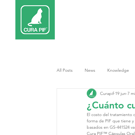
Inicio
Terap
All Posts
News
Knowledge
Curapif
19 jun
7 m
Tratamiento PIF
¿Cuánto cu
El costo del tratamiento d
forma de PIF que tiene y 
basados en GS-441524 van
Cura PIF™ Cápsulas Orale