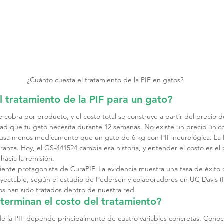
¿Cuánto cuesta el tratamiento de la PIF en gatos?
l tratamiento de la PIF para un gato?
e cobra por producto, y el costo total se construye a partir del precio d
idad que tu gato necesita durante 12 semanas. No existe un precio únic
usa menos medicamento que un gato de 6 kg con PIF neurológica. La P
anza. Hoy, el GS-441524 cambia esa historia, y entender el costo es el
hacia la remisión.
diente protagonista de CuraPIF. La evidencia muestra una tasa de éxito
yectable, según el estudio de Pedersen y colaboradores en UC Davis 
os han sido tratados dentro de nuestra red.
terminan el costo del tratamiento?
 de la PIF depende principalmente de cuatro variables concretas. Conoc