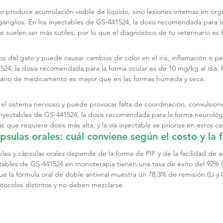
no produce acumulación visible de líquido, sino lesiones internas en ór
 ganglios. En los inyectables de GS-441524, la dosis recomendada para l
s suelen ser más sutiles, por lo que el diagnóstico de tu veterinario es
jos del gato y puede causar cambios de color en el iris, inflamación o pé
524, la dosis recomendada para la forma ocular es de 10 mg/kg al día. 
 diario de medicamento es mayor que en las formas húmeda y seca.
 el sistema nervioso y puede provocar falta de coordinación, convulsio
nyectables de GS-441524, la dosis recomendada para la forma neurológ
as que requiere dosis más alta, y la vía inyectable se prioriza en estos ca
psulas orales: cuál conviene según el costo y la
bles y cápsulas orales depende de la forma de PIF y de la facilidad de a
ectables de GS-441524 en monoterapia tienen una tasa de éxito del 92% 
 la fórmula oral de doble antiviral muestra un 78,3% de remisión (Li y 
otocolos distintos y no deben mezclarse.