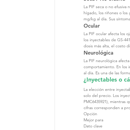
La PIF seca o no efusiva 
hígado, los riñones o los
mg/kg al día. Sus síntoma
Ocular
La PIF ocular afecta los o
los inyectables de GS-441
dosis más alta, el costo
Neurológica
La PIF neurológica afecta
comportamiento. En los i
al día. Es una de las form
¿Inyectables o cá
La elección entre inyecta
solo del precio. Los iny
PMC6435921), mientras que
cifras corresponden a pr
Opción
Mejor para
Dato clave