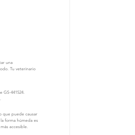
tar una 
do. Tu veterinario 
de GS-441524. 
.
lo que puede causar 
a la forma húmeda es 
o más accesible.