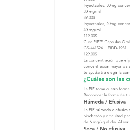
Inyectables, 30mg conce
30 mg/ml
89,00$
Inyectables, 40mg conce
40 mg/ml
119,00$
Cura PIF™ Cápsulas Oral
GS-441524 + EIDD-1931
129,00$
La concentración que eli
concentración mayor para
te ayudará a elegir la co
¿Cuáles son las c
La PIF toma cuatro forma
Reconocer la forma de tu 
Húmeda / Efusiva
La PIF húmeda o efusiva s
hinchazón y dificultad pa
de 6 mg/kg al día. Al ser 
Seca / No efusiva