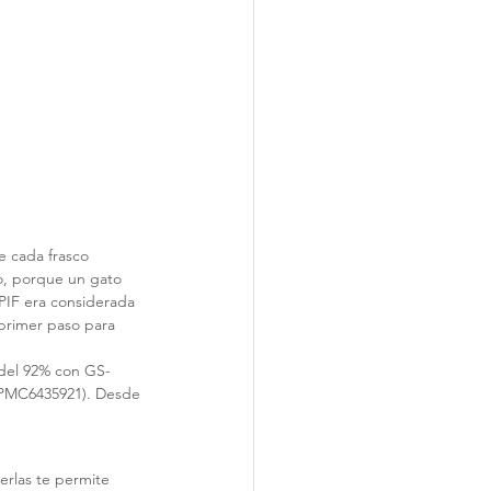
e cada frasco 
o, porque un gato 
IF era considerada 
 primer paso para 
 del 92% con GS-
(PMC6435921). Desde 
erlas te permite 