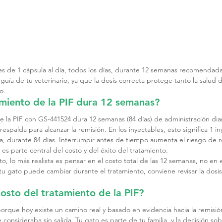
es de 1 cápsula al día, todos los días, durante 12 semanas recomendada
a guía de tu veterinario, ya que la dosis correcta protege tanto la salud
o.
amiento de la PIF dura 12 semanas?
e la PIF con GS-441524 dura 12 semanas (84 días) de administración diar
respalda para alcanzar la remisión. En los inyectables, esto significa 1 
na, durante 84 días. Interrumpir antes de tiempo aumenta el riesgo de r
es parte central del costo y del éxito del tratamiento.
to, lo más realista es pensar en el costo total de las 12 semanas, no en 
u gato puede cambiar durante el tratamiento, conviene revisar la dosis 
costo del tratamiento de la PIF?
 porque hoy existe un camino real y basado en evidencia hacia la remisi
onsideraba sin salida. Tu gato es parte de tu familia, y la decisión sob