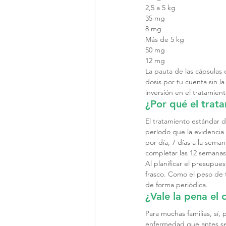
2,5 a 5 kg
35 mg
8 mg
Más de 5 kg
50 mg
12 mg
La pauta de las cápsulas 
dosis por tu cuenta sin l
inversión en el tratamient
¿Por qué el trat
El tratamiento estándar d
período que la evidencia 
por día, 7 días a la sema
completar las 12 semanas 
Al planificar el presupues
frasco. Como el peso de t
de forma periódica.
¿Vale la pena el 
Para muchas familias, sí,
enfermedad que antes se c