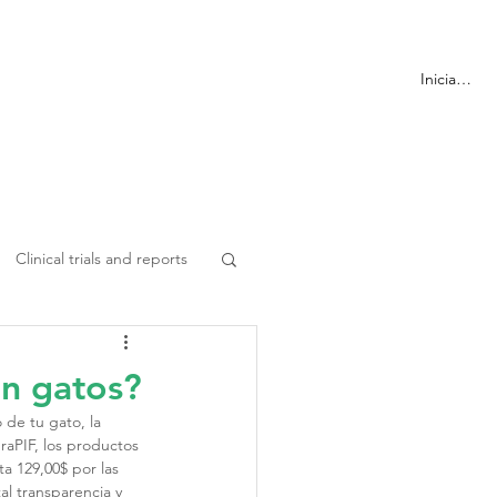
ormación
Más
Iniciar sesi
Clinical trials and reports
en gatos?
 de tu gato, la 
raPIF, los productos 
 129,00$ por las 
l transparencia y 