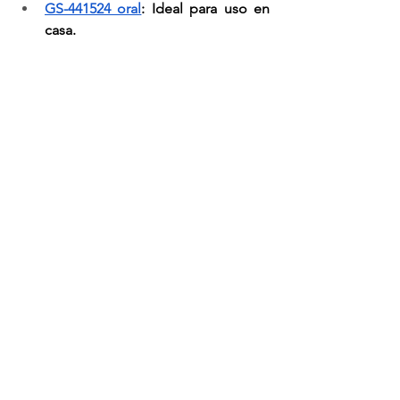
GS-441524 oral
: Ideal para uso en 
casa.
GS-441524 inyectable
: 
Recomendado en casos graves o 
neurológicos que requieren 
absorción rápida.
¿Necesitas ayuda para elegir el 
protocolo adecuado?
Los expertos en tratamiento de 
CuraPIF
están disponibles para guiar a 
los dueños en el proceso de decisión, 
según la condición específica de su 
gato.