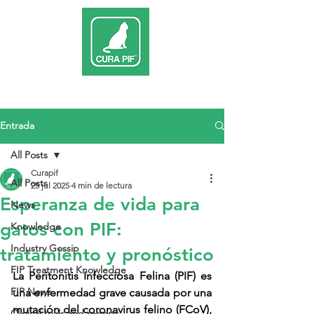
Entrada
All Posts
Curapif
All Posts
25 jul 2025
4 min de lectura
Esperanza de vida para
News
gatos con PIF:
Knowledge
Industry Gossip
tratamiento y pronóstico
FIP Treatment Knowledge
La Peritonitis Infecciosa Felina (PIF) es 
FIP News
una enfermedad grave causada por una 
mutación del coronavirus felino (FCoV), 
Clinical trials and reports