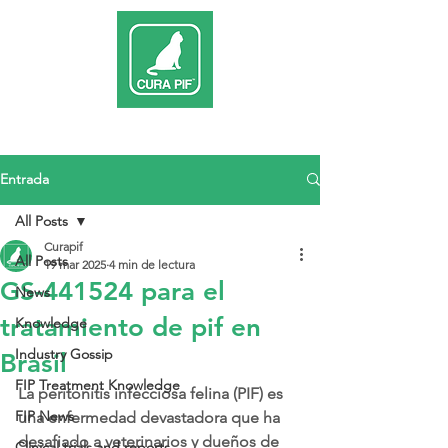
Entrada
All Posts
Curapif
All Posts
19 mar 2025
4 min de lectura
GS-441524 para el
News
tratamiento de pif en
Knowledge
Industry Gossip
Brasil
FIP Treatment Knowledge
La peritonitis infecciosa felina (PIF) es 
FIP News
una enfermedad devastadora que ha 
desafiado a veterinarios y dueños de 
Clinical trials and reports