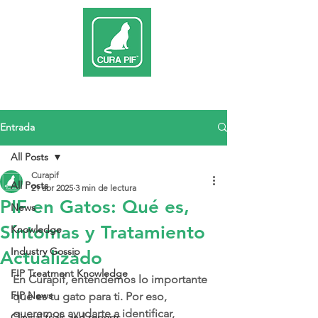
Entrada
All Posts
Curapif
All Posts
21 abr 2025
3 min de lectura
PIF en Gatos: Qué es,
News
Síntomas y Tratamiento
Knowledge
Industry Gossip
Actualizado
FIP Treatment Knowledge
En Curapif, entendemos lo importante 
FIP News
que es tu gato para ti. Por eso, 
queremos ayudarte a identificar, 
Clinical trials and reports