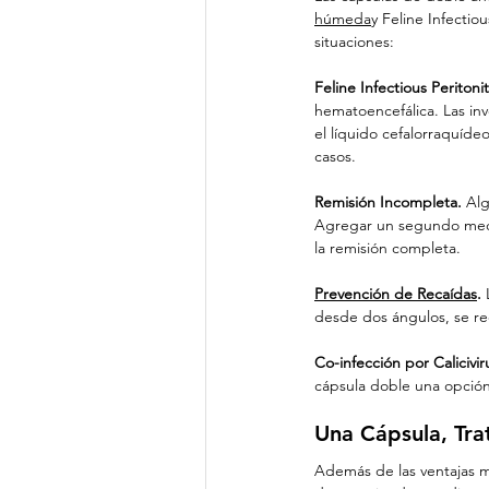
húmeda
y Feline Infectio
situaciones:
Feline Infectious Peritoni
hematoencefálica. Las inv
el líquido cefalorraquíde
casos.
Remisión Incompleta.
 Al
Agregar un segundo mecan
la remisión completa.
Prevención de Recaídas
.
 
desde dos ángulos, se red
Co-infección por Calicivir
cápsula doble una opción
Una Cápsula, Tr
Además de las ventajas mé