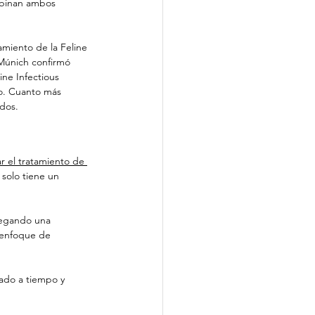
mbinan ambos 
amiento de la Feline 
 Múnich confirmó 
ne Infectious 
to. Cuanto más 
ados.
iar el tratamiento de 
solo tiene un 
regando una 
 enfoque de 
ciado a tiempo y 