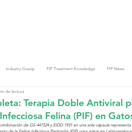
ia PIF
Terapia FCV
Terapia FHV
Inf
Industry Gossip
FIP Treatment Knowledge
FIP News
in de lectura
eta: Terapia Doble Antiviral p
 Infecciosa Felina (PIF) en Gato
combinación de GS-441524 y EIDD-1931 en una sola cápsula representa
iento de la Feline Infectious Peritonitis (FIP) para gatos en Latinoamérica