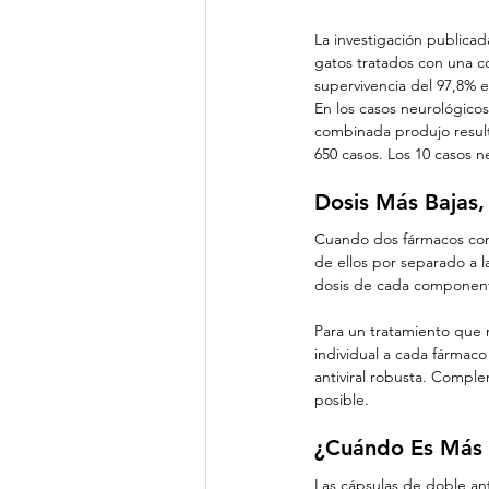
La investigación publicad
gatos tratados con una c
supervivencia del 97,8% e
En los casos neurológicos 
combinada produjo result
650 casos. Los 10 casos n
Dosis Más Bajas
Cuando dos fármacos comp
de ellos por separado a l
dosis de cada componente
Para un tratamiento que 
individual a cada fármac
antiviral robusta. Compl
posible.
¿Cuándo Es Más 
Las cápsulas de doble anti