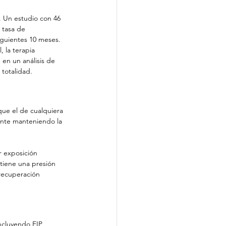
. Un estudio con 46 
 tasa de 
iguientes 10 meses. 
, la terapia 
en un análisis de 
totalidad.
ue el de cualquiera 
ente manteniendo la 
r exposición 
tiene una presión 
 recuperación 
incluyendo 
FIP 