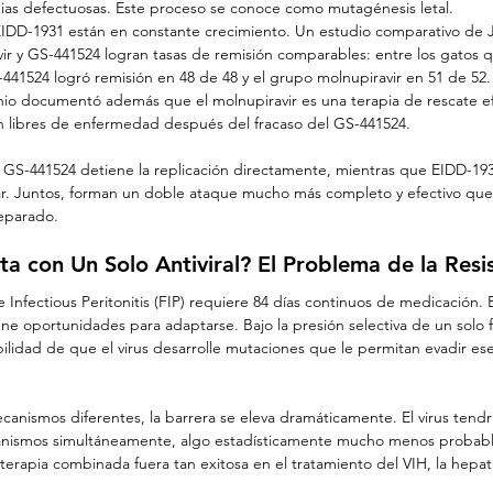
pias defectuosas. Este proceso se conoce como mutagénesis letal.
 EIDD-1931 están en constante crecimiento. Un estudio comparativo de 
r y GS-441524 logran tasas de remisión comparables: entre los gatos 
441524 logró remisión en 48 de 48 y el grupo molnupiravir en 51 de 52.
hio documentó además que el molnupiravir es una terapia de rescate ef
 libres de enfermedad después del fracaso del GS-441524.
 GS-441524 detiene la replicación directamente, mientras que EIDD-193
r. Juntos, forman un doble ataque mucho más completo y efectivo que 
eparado.
a con Un Solo Antiviral? El Problema de la Resi
e Infectious Peritonitis (FIP) requiere 84 días continuos de medicación.
tiene oportunidades para adaptarse. Bajo la presión selectiva de un solo
ilidad de que el virus desarrolle mutaciones que le permitan evadir e
canismos diferentes, la barrera se eleva dramáticamente. El virus tendrí
anismos simultáneamente, algo estadísticamente mucho menos probable
 terapia combinada fuera tan exitosa en el tratamiento del VIH, la hepat