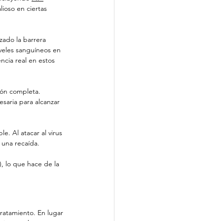
lioso en ciertas 
uzado la barrera 
veles sanguíneos en 
cia real en estos 
ón completa. 
saria para alcanzar 
. Al atacar al virus 
 una recaída.
), lo que hace de la 
tratamiento. En lugar 