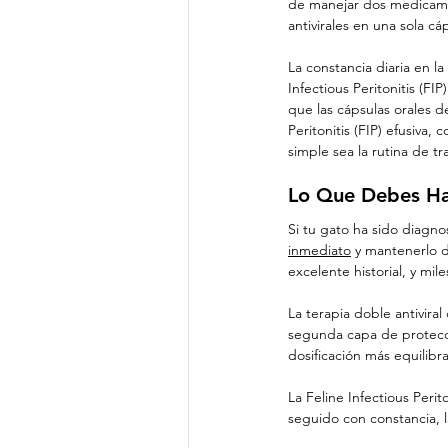
de manejar dos medicame
antivirales en una sola cá
La constancia diaria en la
Infectious Peritonitis (F
que las cápsulas orales d
Peritonitis (FIP) efusiva
simple sea la rutina de t
Lo Que Debes Ha
Si tu gato ha sido diagnos
inmediato
 y mantenerlo d
excelente historial, y mi
La terapia doble antivir
segunda capa de protecció
dosificación más equilibra
La Feline Infectious Perit
seguido con constancia, 