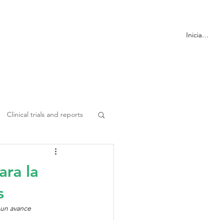
ormación
Más
Iniciar sesi
Clinical trials and reports
ara la
s
 un avance 
.