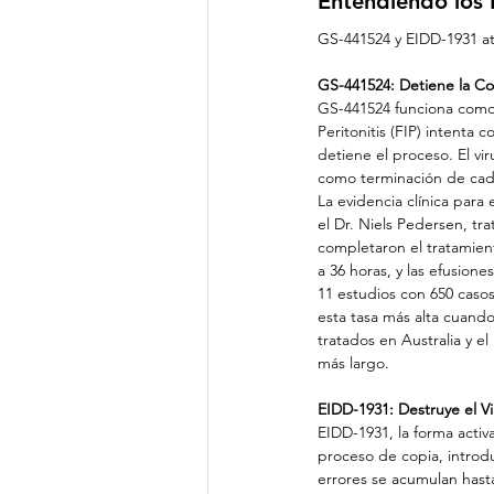
Entendiendo los
GS-441524 y EIDD-1931 ata
GS-441524: Detiene la Co
GS-441524 funciona como u
Peritonitis (FIP) intenta
detiene el proceso. El v
como terminación de caden
La evidencia clínica para
el Dr. Niels Pedersen, tra
completaron el tratamient
a 36 horas, y las efusion
11 estudios con 650 casos 
esta tasa más alta cuando
tratados en Australia y e
más largo.
EIDD-1931: Destruye el V
EIDD-1931, la forma acti
proceso de copia, introdu
errores se acumulan hasta