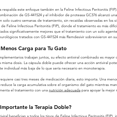
a respalda este enfoque también en la Feline Infectious Peritonitis (FIP)
ombinación de GS-441524 y el inhibidor de proteasa GC376 alcanzó una
n solo cuatro semanas de tratamiento, sin recaídas observadas en los s
de Feline Infectious Peritonitis (FIP), donde el tratamiento es más difícil
ados significativamente mejores que el tratamiento con un solo agente 
eurológicos tratados con GS-441524 más Remdesivir sobrevivieron en su 
, Menos Carga para Tu Gato
lementarios trabajan juntos, su efecto antiviral combinado es mayor q
a misma dosis. La cápsula doble puede ofrecer una acción antiviral pot
 individual más baja de lo que sería necesario en monoterapia.
requiere casi tres meses de medicación diaria, esto importa. Una meno
o reduce la carga acumulativa sobre el organismo del gato mientras man
ementa el tratamiento con una 
nutrición adecuada
 para apoyar la mejor
Importante la Terapia Doble?
viral benefician a todos los tipos de Feline Infectious Peritonitis (FIP), 