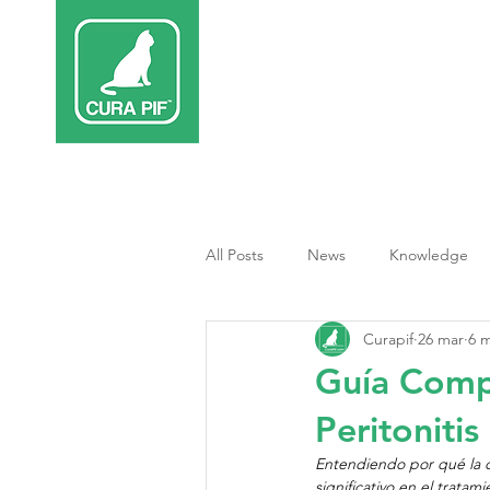
Inicio
Terap
All Posts
News
Knowledge
Curapif
26 mar
6 m
Tratamiento PIF
Guía Compl
Peritonitis
Entendiendo por qué la 
significativo en el tratam