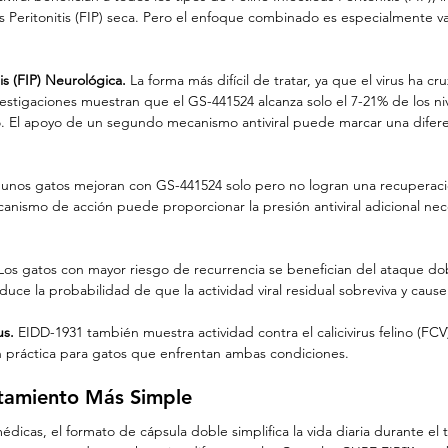
us Peritonitis (FIP) seca. Pero el enfoque combinado es especialmente va
tis (FIP) Neurológica.
 La forma más difícil de tratar, ya que el virus ha cr
estigaciones muestran que el GS-441524 alcanza solo el 7-21% de los ni
o. El apoyo de un segundo mecanismo antiviral puede marcar una diferen
gunos gatos mejoran con GS-441524 solo pero no logran una recuperaci
ismo de acción puede proporcionar la presión antiviral adicional nece
Los gatos con mayor riesgo de recurrencia se benefician del ataque doble
uce la probabilidad de que la actividad viral residual sobreviva y cause
us.
 EIDD-1931 también muestra actividad contra el calicivirus felino (FCV
 práctica para gatos que enfrentan ambas condiciones.
atamiento Más Simple
dicas, el formato de cápsula doble simplifica la vida diaria durante el 