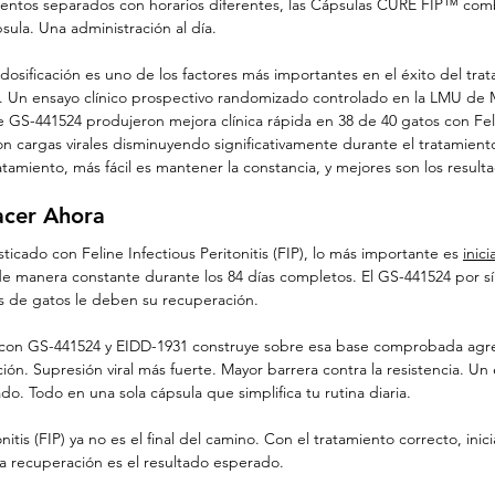
ntos separados con horarios diferentes, las Cápsulas CURE FIP™ co
psula. Una administración al día.
 dosificación es uno de los factores más importantes en el éxito del trat
IP). Un ensayo clínico prospectivo randomizado controlado en la LMU de
e GS-441524 produjeron mejora clínica rápida en 38 de 40 gatos con Feli
, con cargas virales disminuyendo significativamente durante el tratamien
ratamiento, más fácil es mantener la constancia, y mejores son los result
cer Ahora
ticado con Feline Infectious Peritonitis (FIP), lo más importante es 
inic
e manera constante durante los 84 días completos. El GS-441524 por sí 
les de gatos le deben su recuperación.
al con GS-441524 y EIDD-1931 construye sobre esa base comprobada ag
n. Supresión viral más fuerte. Mayor barrera contra la resistencia. Un
do. Todo en una sola cápsula que simplifica tu rutina diaria.
onitis (FIP) ya no es el final del camino. Con el tratamiento correcto, ini
la recuperación es el resultado esperado.