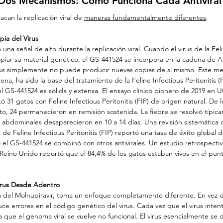
 Dos Mecanismos: Cómo Funciona Cada Antiviral
can la replicación viral de 
maneras fundamentalmente diferentes
.
pia del Virus
na señal de alto durante la replicación viral. Cuando el virus de la Feli
 copiar su material genético, el GS-441524 se incorpora en la cadena de 
irus simplemente no puede producir nuevas copias de sí mismo. Este m
a, ha sido la base del tratamiento de la Feline Infectious Peritonitis (
 el GS-441524 es sólida y extensa. El ensayo clínico pionero de 2019 en U
tó 31 gatos con Feline Infectious Peritonitis (FIP) de origen natural. De 
o, 24 permanecieron en remisión sostenida. La fiebre se resolvió típic
es abdominales desaparecieron en 10 a 14 días. Una revisión sistemática 
de Feline Infectious Peritonitis (FIP) reportó una tasa de éxito global d
 el GS-441524 se combinó con otros antivirales. Un estudio retrospecti
l Reino Unido reportó que el 84,4% de los gatos estaban vivos en el pu
irus Desde Adentro
va del Molnupiravir, toma un enfoque completamente diferente. En vez d
ce errores en el código genético del virus. Cada vez que el virus intent
 que el genoma viral se vuelve no funcional. El virus esencialmente se 