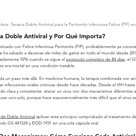
ta: Terapia Doble Antiviral para la Peritonitis Infecciosa Felina (PIF) e
ia Doble Antiviral y Por Qué Importa?
sticado con Feline Infectious Peritonitis (FIP), probablemente ya conoce
e ha salvado a decenas de miles de gatos en todo el mundo desde 201
adamente 92% cuando se sigue el 
protocolo completo de 84 días
, el 
 era mortal en una condición tratable.
l da un paso más allá. En medicina humana, la terapia combinada con anti
ar infecciones virales crónicas desde hace décadas. Desde el VIH hasta la
ido clara y consistente: atacar un virus con dos mecanismos diferentes 
sar uno solo, porque hace exponencialmente más difícil que el virus s
e Doble Antiviral
 aplican este principio comprobado al tratamiento de 
ando GS-441524 y EIDD-1931 en una sola cápsula oral.