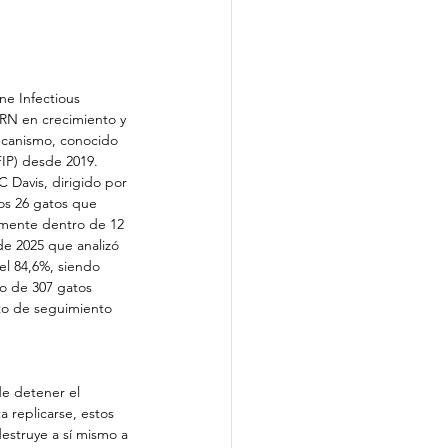
ne Infectious 
ARN en crecimiento y 
ecanismo, conocido 
FIP) desde 2019.
C Davis, dirigido por 
los 26 gatos que 
amente dentro de 12 
de 2025 que analizó 
el 84,6%, siendo 
vo de 307 gatos 
nto de seguimiento 
e detener el 
a replicarse, estos 
destruye a sí mismo a 