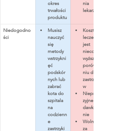
okres 
nia 
trwałości 
lekarzy​
produktu​
Niedogodno
Musisz 
Koszt 
ści
nauczyć 
leczenia 
się 
jest 
metody 
nieco 
wstrzykni
wyższy w 
ęć 
porówna
podskór
niu do 
nych lub 
zastrzykó
zabrać 
w
kota do 
Nieprecy
szpitala 
zyjne 
na 
dawkowa
codzienn
nie
e 
Wolniejs
zastrzyki
za 