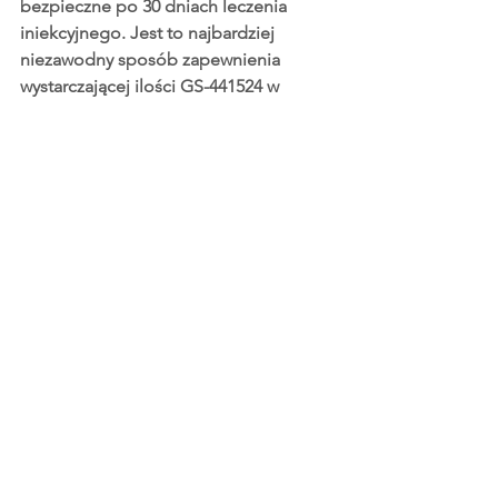
bezpieczne po 30 dniach leczenia 
iniekcyjnego. Jest to najbardziej 
niezawodny sposób zapewnienia 
wystarczającej ilości GS-441524 w 
trakcie leczenia FIP i mniejsze 
prawdopodobieństwo reinfekcji w 
przyszłości.
Skontaktuj się z nami
, jeśli 
potrzebujesz pomocy w podjęciu 
decyzji, które leczenie jest 
odpowiednie dla Twojego kota. Nasi 
eksperci chętnie podzielą się z Tobą 
swoją wiedzą.
Wydane przez: 
pl.curefip.com
Facebook: 
facebook.com/fipcure