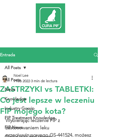
Entrada
All Posts
Noel Lee
All Posts
7 feb 2022
3 min de lectura
ZASTRZYKI vs TABLETKI:
News
Co jest lepsze w leczeniu
Knowledge
Industry Gossip
FIP mojego kota?
FIP Treatment Knowledge
Wybierając leczenie FIP z 
FIP News
zastosowaniem leku 
przeciwwirusowego GS-441524, możesz 
Clinical trials and reports