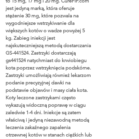
to 15 mg, 17 mg i 20 mg. CureFIP.com 
jest jedyną marką, która oferuje 
stężenie 30 mg, które pozwala na 
wygodniejsze wstrzykiwanie dla 
większych kotów o wadze powyżej 5 
kg. 
Zabieg iniekcji jest 
najskuteczniejszą metodą dostarczania 
GS-441524.
 Zastrzyki dostarczają 
gs441524 natychmiast do krwiobiegu 
kota poprzez wstrzyknięcia podskórne. 
Zastrzyki umożliwiają również lekarzom 
podanie precyzyjnej dawki na 
podstawie objawów i masy ciała kota. 
Koty leczone zastrzykami często 
wykazują widoczną poprawę w ciągu 
zaledwie 1-4 dni. Iniekcje są zatem 
właściwą i jedyną niezawodną metodą 
leczenia zakaźnego zapalenia 
otrzewnej kotów w stanach ciężkich lub 