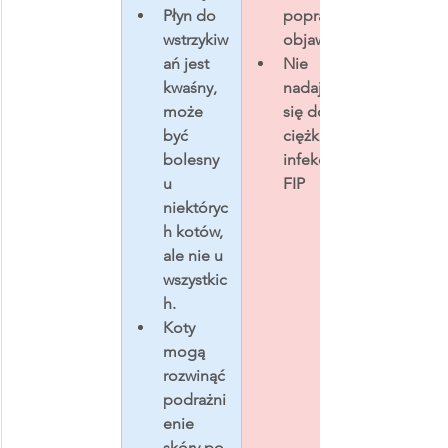
Płyn do 
poprawa 
wstrzykiw
objawów
ań jest 
Nie 
kwaśny, 
nadaje 
może 
się do 
być 
ciężkich 
bolesny 
infekcji 
u 
FIP
niektóryc
h kotów, 
ale nie u 
wszystkic
h.
Koty 
mogą 
rozwinąć 
podrażni
enie 
skóry po 