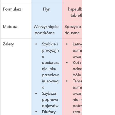
Formularz
Płyn
kapsułki / 
tabletki
Metoda
Wstrzyknięcie
Spożycie 
 podskórne
doustne​
Zalety
Szybkie i 
Łatwy w 
precyzyjn
administr
e 
owaniu
dostarcza
Kot nie 
nie leku 
odczuwa 
przeciww
bólu
irusoweg
Tańsze w 
o
administr
Szybsza 
owaniu, 
poprawa 
nie ma 
objawów
potrzeby 
Dłuższy 
zatrudnia