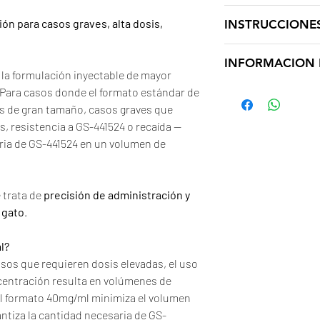
API:
Cura PIF Antivi
ón para casos graves, alta dosis,
INSTRUCCIONE
5% Ethanol
30% Glicol de Propi
Hasta 1 años cuando
45% PEG 400
INFORMACION 
temperatura ambient
la formulación inyectable de mayor
20% agua
de la luz solar, en 
Dosis recomendada
 Para casos donde el formato estándar de
PIF Húmedo 6mg/kg 
s de gran tamaño, casos graves que
PIF Seco 8mg/kg del
s, resistencia a GS-441524 o recaída —
PIF Ocular 10mg/kg 
aria de GS-441524 en un volumen de
Neurológico 10mg/kg
Método de tratamie
dia.
e trata de
precisión de administración y
Duración del tratam
 gato
.
(recomendado)
Referencia:
l?
https://www.ncbi.n
921/
sos que requieren dosis elevadas, el uso
entración resulta en volúmenes de
El formato 40mg/ml minimiza el volumen
ntiza la cantidad necesaria de GS-