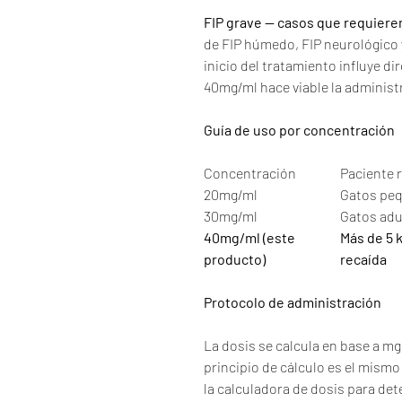
FIP grave — casos que requieren
de FIP húmedo, FIP neurológico y 
inicio del tratamiento influye d
40mg/ml hace viable la administr
Guía de uso por concentración
Concentración
Paciente
20mg/ml
Gatos peq
30mg/ml
Gatos adu
40mg/ml (este
Más de 5 k
producto)
recaída
Protocolo de administración
La dosis se calcula en base a mg
principio de cálculo es el mismo
la calculadora de dosis para det