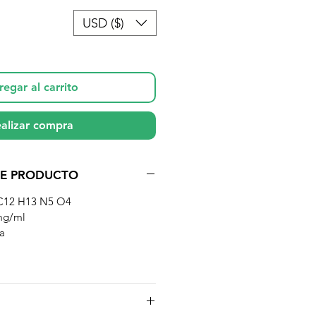
de
oferta
USD ($)
egar al carrito
alizar compra
DE PRODUCTO
C12 H13 N5 O4
g/ml
a