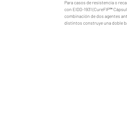
Para casos de resistencia o recaí
con EIDD-1931 (CureFIP™ Cápsula
combinación de dos agentes ant
distintos construye una doble bar