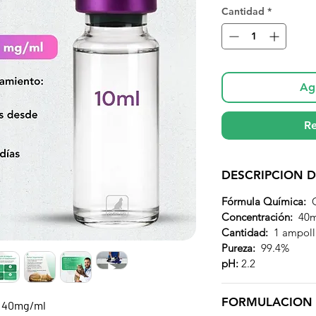
Cantidad
*
Agr
Re
DESCRIPCION 
Fórmula Química:
Concentración:
40m
Cantidad:
1 ampoll
Pureza:
99.4%
pH:
2.2
FORMULACION
e 40mg/ml