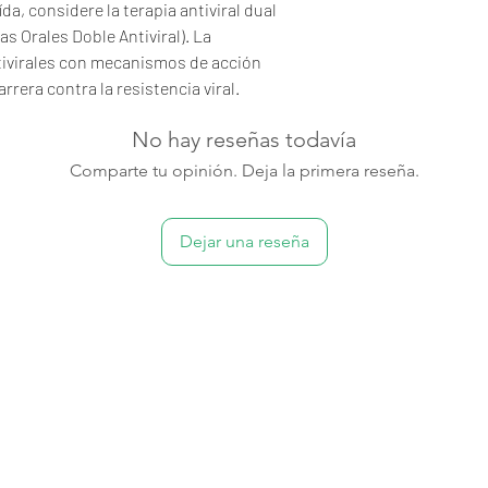
da, considere la terapia antiviral dual
s Orales Doble Antiviral). La
ivirales con mecanismos de acción
rera contra la resistencia viral.
No hay reseñas todavía
Comparte tu opinión. Deja la primera reseña.
Dejar una reseña
92%
100,000+