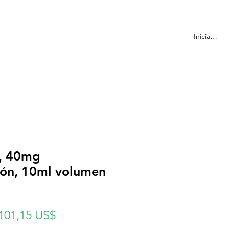
ormación
Más
Iniciar sesi
s, 40mg
ión, 10ml volumen
Precio
Precio
101,15 US$