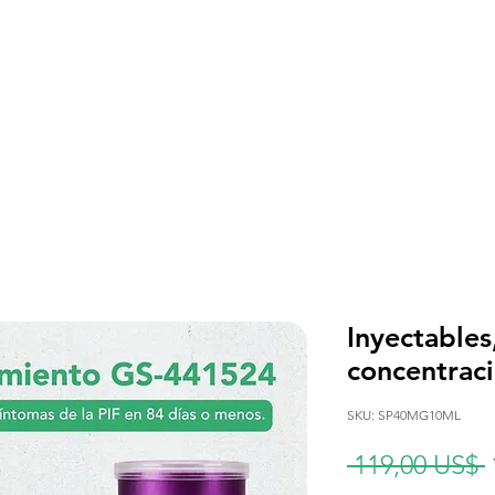
ia PIF
Terapia FCV
Terapia FHV
Inf
Inyectable
concentrac
SKU: SP40MG10ML
 119,00 US$ 