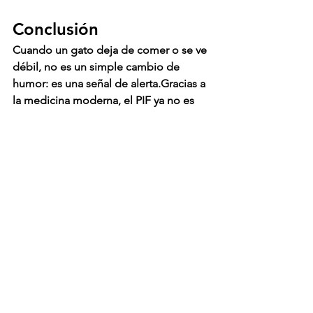
Conclusión
Cuando un gato deja de comer o se ve 
débil, no es un simple cambio de 
humor: es una señal de alerta.Gracias a 
la medicina moderna, el 
PIF ya no es 
una sentencia definitiva
.
Con el acompañamiento profesional 
de 
CuraPIF
, miles de gatos en América 
Latina han recuperado su salud y su 
vitalidad.
CuraPIF
 está contigo en cada paso — 
desde la detección de síntomas hasta 
la recuperación completa.Porque cada 
gato merece una segunda 
oportunidad.
Contacto CuraPIF