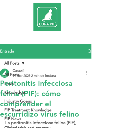
Entrada
All Posts
Curapif
All Posts
19 mar 2025
2 min de lectura
Peritonitis infecciosa
News
felina (PIF): cómo
Knowledge
Industry Gossip
comprender el
FIP Treatment Knowledge
escurridizo virus felino
FIP News
La peritonitis infecciosa felina (PIF), 
Clinical trials and reports